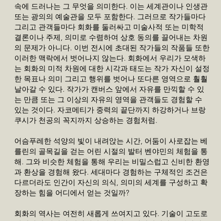
속에 드러나는 그 무엇을 의미한다. 이는 세계관이나 인생관
또는 광의의 예술관을 모두 포함한다. 그러므로 작가들마다
그리고 관객들마다 회화를 둘러싸고 미술사적 또는 미학적
결론이나 주제, 의미로 수렴하여 상호 동의를 끌어내는 차원
의 문제가 아니다. 이번 전시에 초대된 작가들의 작품들 또한
이러한 맥락에서 벗어나지 않는다. 회화에서 우리가 모색하
는 회화의 미적 차원에 대한 시각과 태도는 작가 자신이 설정
한 목표나 의미 그리고 행위를 벗어나 또다른 영역으로 훨훨
날아갈 수 있다. 작가가 캔버스 앞에서 자유를 만끽할 수 있
는 만큼 또는 그 이상의 자유의 영역을 관객들도 경험할 수
있는 것이다. 자코메티가 중력의 끝단까지 하강하거나 브랑
쿠시가 천공의 꼭지까지 상승하는 경험처럼.
어슴푸레한 석양의 빛이 내려앉는 시간, 어둠이 사로잡는 베
를린의 골목길을 걷는 어린 시절의 발터 벤야민의 체험을 통
해. 그와 비슷한 체험을 통해 우리는 비밀스럽고 신비한 환영
과 환상을 경험해 왔다. 세대마다 경험하는 구체적인 조건은
다르더라도 인간이 자신의 의식, 의미의 세계를 구성하고 확
장하는 힘을 어디에서 얻는 것일까?
회화의 역사는 여전히 새롭게 쓰여지고 있다. 기술이 고도로