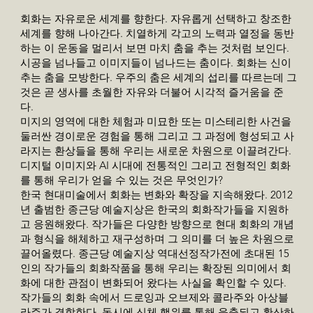
회화는 자유로운 세계를 향한다. 자유롭게 선택하고 창조한
세계를 향해 나아간다. 치열하게 각고의 노력과 열정을 동반
하는 이 운동을 멀리서 보면 마치 춤을 추는 것처럼 보인다.
시공을 넘나들고 이미지들이 넘나드는 춤이다. 회화는 신이
추는 춤을 모방한다. 우주의 춤은 세계의 섭리를 따르는데 그
것은 곧 생사를 초월한 자유와 더불어 시각적 즐거움을 준
다.
미지의 영역에 대한 체험과 미묘한 또는 미스테리한 사건을
둘러싼 경이로운 경험을 통해 그리고 그 과정에 형성되고 사
라지는 환상들을 통해 우리는 새로운 차원으로 이끌려간다.
디지털 이미지와 AI 시대에 전통적인 그리고 전형적인 회화
를 통해 우리가 얻을 수 있는 것은 무엇인가?
한국 현대미술에서 회화는 변화와 확장을 지속해왔다. 2012
년 출범한 종근당 예술지상은 한국의 회화작가들을 지원하
고 응원해왔다. 작가들은 다양한 방향으로 현대 회화의 개념
과 형식을 해체하고 재구성하며 그 의미를 더 높은 차원으로
끌어올렸다. 종근당 예술지상 역대선정작가전에 초대된 15
인의 작가들의 회화작품을 통해 우리는 확장된 의미에서 회
화에 대한 관점이 변화되어 왔다는 사실을 확인할 수 있다.
작가들의 회화 속에서 드로잉과 오브제와 콜라주와 아상블
라주가 결합한다. 동시에 신체 행위를 통해 응축되고 확산하